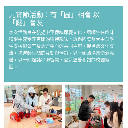
元宵節活動：有「圓」相會 以
「謎」會友
本次活動旨在弘揚中華傳統節慶文化，讓師生在趣味
猜謎中感受元宵節的獨特韻味。透過國際及大中華學
生支援辦公室及語言中心的共同主辦，促進跨文化交
流，增進師生間的互動與情誼。以一碗熱湯圓傳遞溫
暖，以一則燈謎串聯智慧，營造溫馨和諧的校園氛
圍。