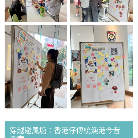
穿越避風塘：香港仔傳統漁港今昔