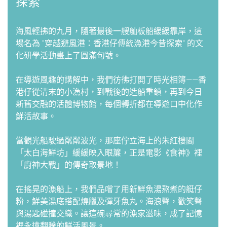
探索
海風輕拂的九月，隨著最後一艘舢板船緩緩靠岸，這
場名為 "穿越避風港：香港仔傳統漁港今昔探索" 的文
化研學活動畫上了圓滿句號。
在導遊風趣的講解中，我們彷彿打開了時光相簿——香
港仔從清末的小漁村，到戰後的造船重鎮，再到今日
新舊交融的活體博物館，每個轉折都在導遊口中化作
鮮活故事。
當觀光船駛過粼粼波光，那座佇立海上的朱紅樓閣
「太白海鮮坊」緩緩映入眼簾，正是電影《食神》裡
「廚神大戰」的傳奇取景地！
在搖晃的漁船上，我們品嚐了用新鮮魚湯熬煮的艇仔
粉，鮮美湯底搭配燒臘及彈牙魚丸。海浪聲，歡笑聲
與湯匙碰撞交織。讓這碗尋常的漁家滋味，成了記憶
裡永遠翻騰的鮮活風景。